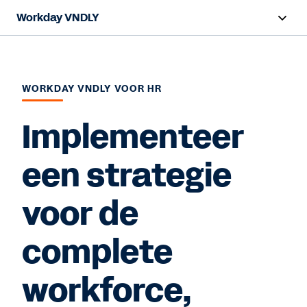
Workday VNDLY
Overzicht
Functies
WORKDAY VNDLY VOOR HR
Voordelen
Implementeer
Resources
een strategie
voor de
Demo bekijken
complete
workforce,