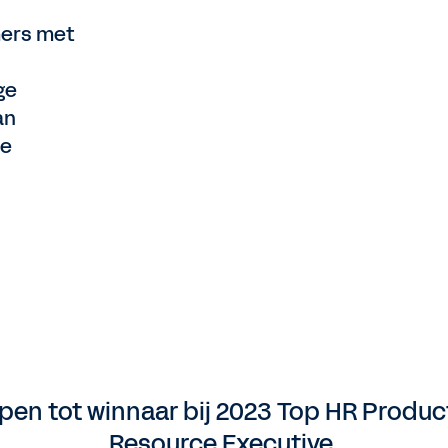
mers met
ge
an
we
en tot winnaar bij 2023 Top HR Produc
Resource Executive.