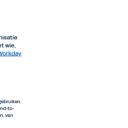
nisatie
t wie,
Workday
gebruiken.
nd-to-
n, van