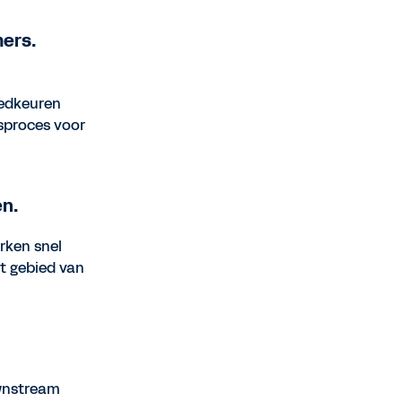
ers.
oedkeuren
gsproces voor
en.
rken snel
et gebied van
wnstream