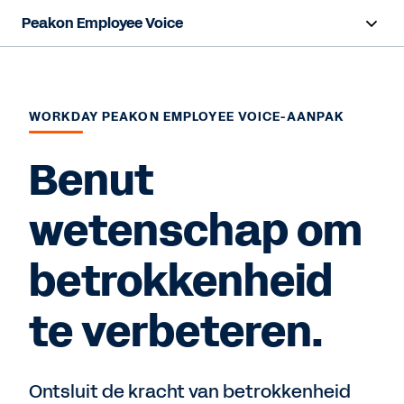
Peakon Employee Voice
Overzicht
Functies
WORKDAY PEAKON EMPLOYEE VOICE-AANPAK
Voordelen
Benut
Resources
wetenschap om
betrokkenheid
Een demo aanvragen
te verbeteren.
Ontsluit de kracht van betrokkenheid