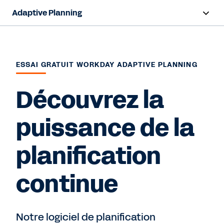
Adaptive Planning
Aperçu
Capacités d'IA
ESSAI GRATUIT WORKDAY ADAPTIVE PLANNING
Produits
Découvrez la
Solutions
puissance de la
Ressources
planification
Tarification
continue
Voir la démo
Notre logiciel de planification