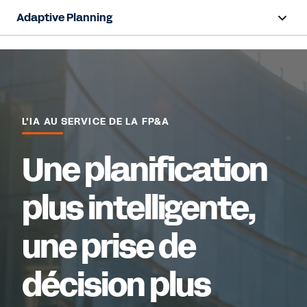
Adaptive Planning
Aperçu
Capacités d'IA
Produits
L'IA AU SERVICE DE LA FP&A
Solutions
Une planification
Ressources
plus intelligente,
Tarification
une prise de
Voir la démo
décision plus