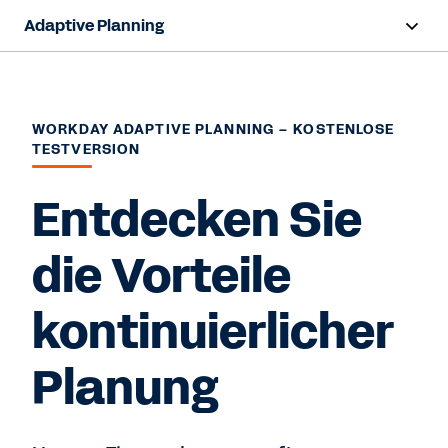
Adaptive Planning
Übersicht
KI-Funktionen
WORKDAY ADAPTIVE PLANNING – KOSTENLOSE
TESTVERSION
Funktionen
Entdecken Sie
Vorteile
die Vorteile
Branchen
kontinuierlicher
Ressourcen
Planung
Kostenfreie Testversion