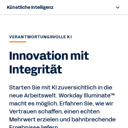
Künstliche Intelligenz
Übersicht
Workday Sana
VERANTWORTUNGSVOLLE KI
Agent System of Record
Innovation mit
Agenten
Integrität
Verantwortungsvolle KI
Starten Sie mit KI zuversichtlich in die
Ressourcen
neue Arbeitswelt. Workday Illuminate™
macht es möglich. Erfahren Sie, wie wir
Kontaktieren Sie uns
Vertrauen schaffen, einen echten
Mehrwert erzielen und bahnbrechende
Ergebnisse liefern.