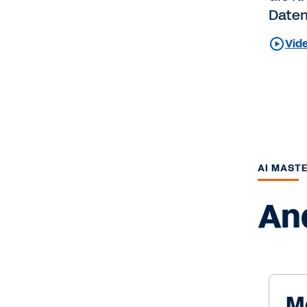
Daten
Vide
AI MAST
An
M