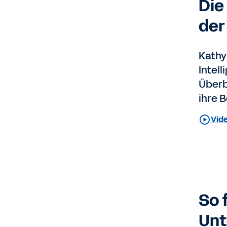
Die
der
Kathy 
Intell
Überb
ihre 
Vid
So 
Unt