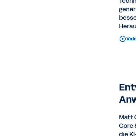
Techn
gener
besse
Herau
Vide
Ent
An
Matt 
Core 
die KI