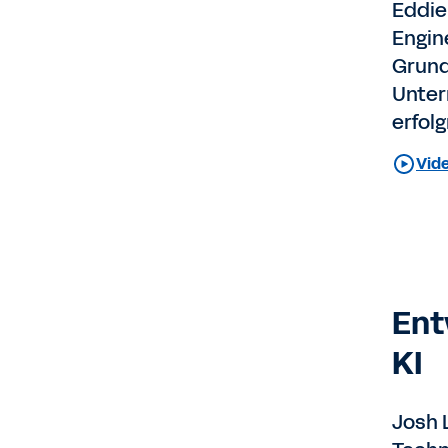
Eddie
Engin
Grund
Unter
erfol
Vide
Ent
KI
Josh 