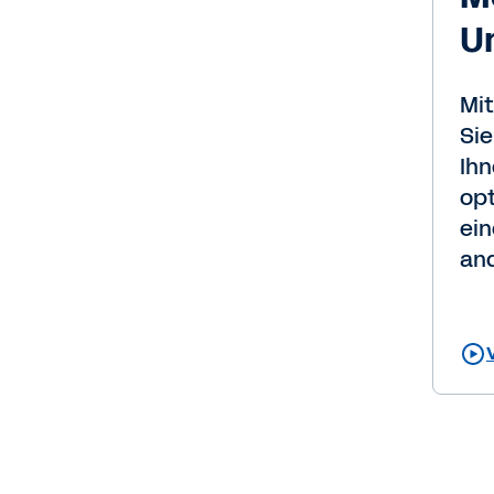
U
Mit
Sie
Ihn
opt
ein
and