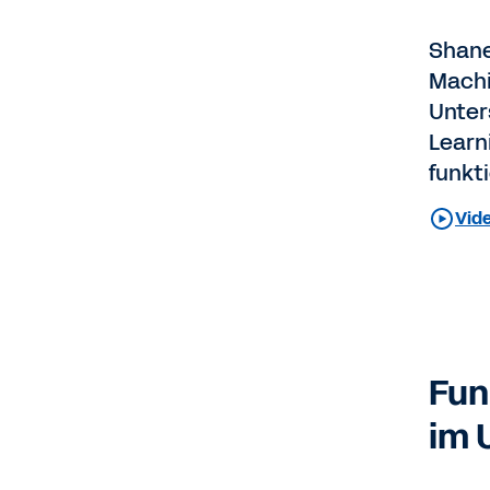
Shane
Machi
Unter
Learn
funkti
Vid
Fun
im 