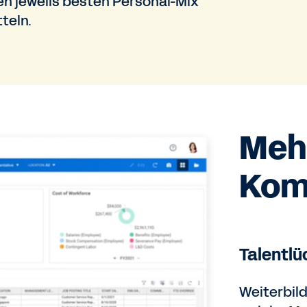
n jeweils besten Personal-Mix
teln.
Mehr
Kom
Talentlü
Weiterbil