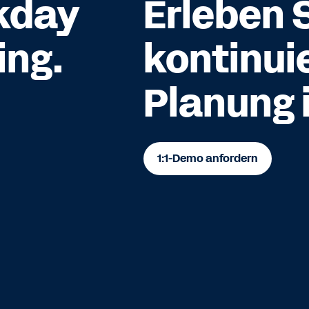
kday
Erleben 
ing.
kontinui
Planung 
1:1-Demo anfordern