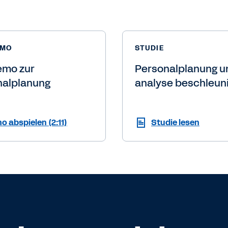
EMO
STUDIE
emo zur
Personalplanung u
nalplanung
analyse beschleun
o abspielen (2:11)
Studie lesen