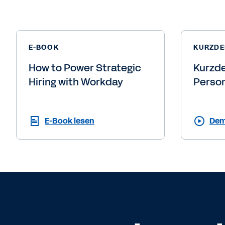
E-BOOK
KURZD
How to Power Strategic
Kurzd
Hiring with Workday
Perso
E-Book lesen
Dem