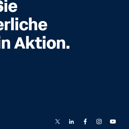
Sie
erliche
in Aktion.