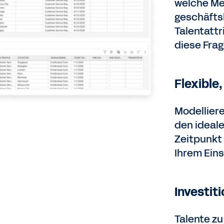
welche Me
geschäfts
Talentatt
diese Fra
Flexible
Modelliere
den ideal
Zeitpunkt 
Ihrem Ein
Investit
Talente zu