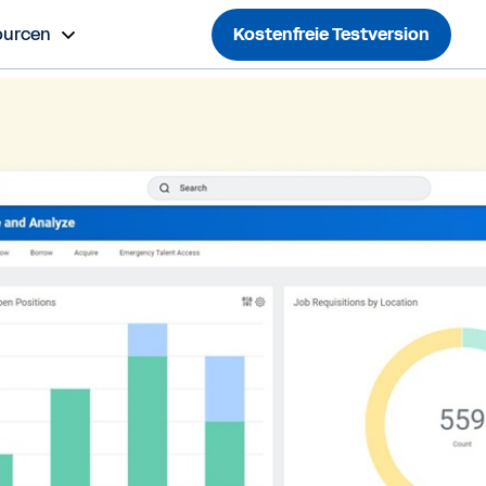
ourcen
Kostenfreie Testversion