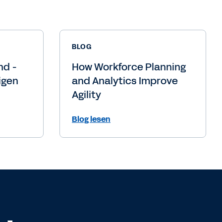
BLOG
nd -
How Workforce Planning
igen
and Analytics Improve
Agility
Blog lesen