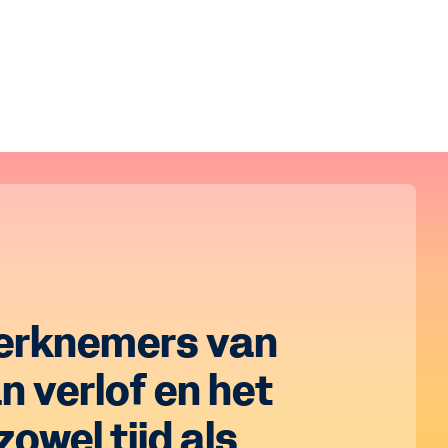
werknemers van
n verlof en het
owel tijd als