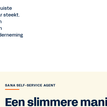
juiste
r steekt.
n
n
nderneming
SANA SELF-SERVICE AGENT
Een slimmere man