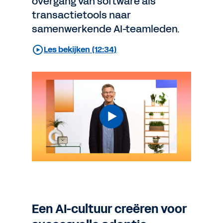
overgang van software als
transactietools naar
samenwerkende AI-teamleden.
Les bekijken (12:34)
Een AI-cultuur creëren voor