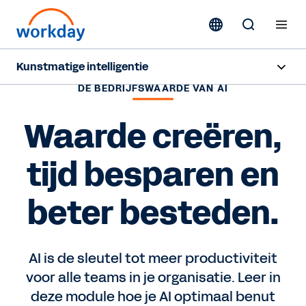
Kunstmatige intelligentie
DE BEDRIJFSWAARDE VAN AI
Overzicht
Waarde creëren,
Sana
tijd besparen en
Agent System of Record
Agents
beter besteden.
Prijzen
AI is de sleutel tot meer productiviteit
Verantwoorde AI
voor alle teams in je organisatie. Leer in
deze module hoe je AI optimaal benut
AI-masterclass