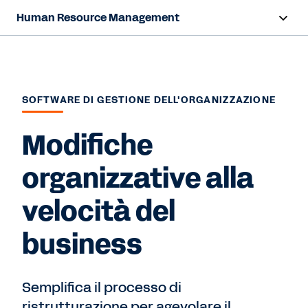
Human Resource Management
Panoramica
Funzionalità
SOFTWARE DI GESTIONE DELL'ORGANIZZAZIONE
Risorse
Modifiche
Contattaci
organizzative alla
velocità del
business
Semplifica il processo di
ristrutturazione per agevolare il