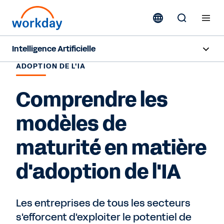
Intelligence Artificielle
ADOPTION DE L'IA
Aperçu
Comprendre les
Sana
modèles de
Agent System of Record
maturité en matière
Agents
d'adoption de l'IA
Tarification
IA responsable
Les entreprises de tous les secteurs
s'efforcent d'exploiter le potentiel de
Ressources