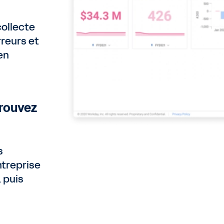
ollecte
reurs et
en
trouvez
s
ntreprise
, puis