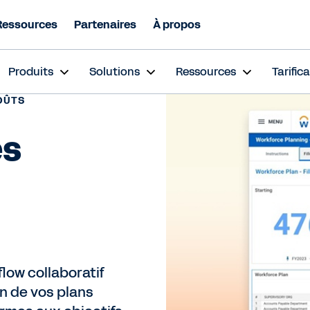
Ressources
Partenaires
À propos
Produits
Solutions
Ressources
Tarific
COÛTS
es
low collaboratif
on de vos plans