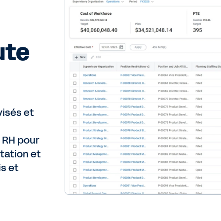
ute
visés et
s RH pour
tation et
s et