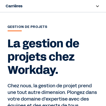
Carrières
Survol
GESTION DE PROJETS
Travailler chez Workday
La gestion de
Début de carrière
Programmes d’embauche
projets chez
Équipes
Workday.
Recherche d’emploi
Chez nous, la gestion de projet prend
une tout autre dimension. Plongez dans
votre domaine d’expertise avec des
équipes et des experts de tous