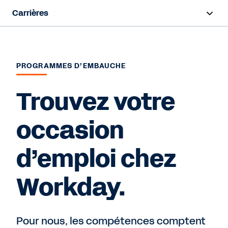
Carrières
Survol
Travailler chez Workday
PROGRAMMES D’EMBAUCHE
Début de carrière
Trouvez votre
Programmes d’embauche
occasion
Équipes
d’emploi chez
Recherche d’emploi
Workday.
Pour nous, les compétences comptent