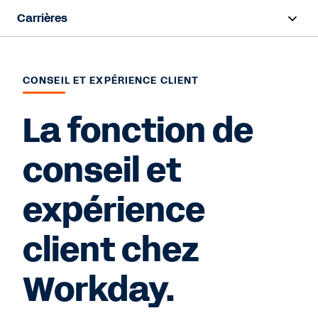
Carrières
Survol
CONSEIL ET EXPÉRIENCE CLIENT
Travailler chez Workday
La fonction de
Début de carrière
Programmes d’embauche
conseil et
Équipes
expérience
client chez
Recherche d’emploi
Workday.