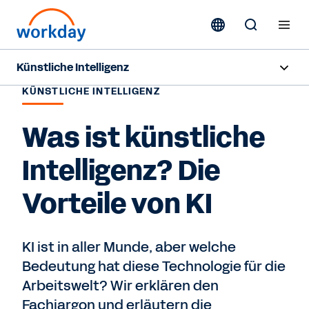
Künstliche Intelligenz
KÜNSTLICHE INTELLIGENZ
Übersicht
Was ist künstliche
Sana
Intelligenz? Die
Agent System of Record
Vorteile von KI
Agenten
Preise
KI ist in aller Munde, aber welche
Bedeutung hat diese Technologie für die
Verantwortungsvolle KI
Arbeitswelt? Wir erklären den
Ressourcen
Fachjargon und erläutern die