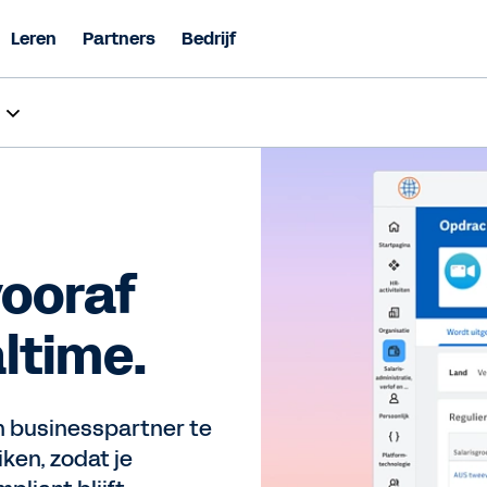
Leren
Partners
Bedrijf
vooraf
altime.
en businesspartner te
iken, zodat je