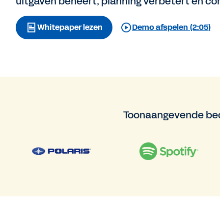
uitgaven beheert, planning verbetert en comp
Whitepaper lezen
Demo afspelen (2:05)
Toonaangevende bed