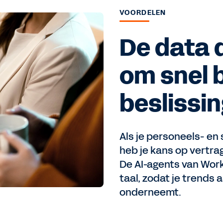
VOORDELEN
De data d
om snel 
beslissi
Als je personeels- en
heb je kans op vertra
De AI-agents van Work
taal, zodat je trends 
onderneemt.