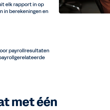
it elk rapport in op
en in berekeningen en
oor payrollresultaten
payrollgerelateerde
at met één