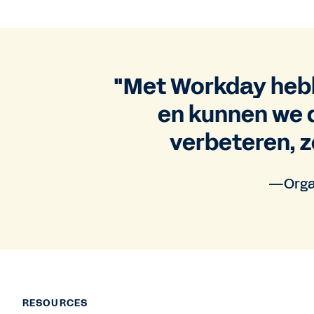
"Met Workday hebb
en kunnen we 
verbeteren, z
—Organ
RESOURCES