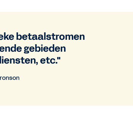
ieke betaalstromen
lende gebieden
iensten, etc."
Bronson