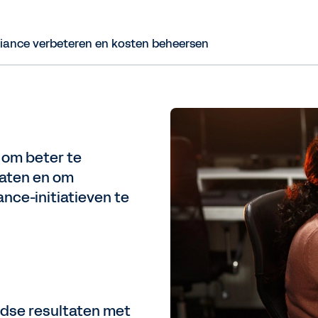
ance verbeteren en kosten beheersen
 om beter te
taten en om
nce-initiatieven te
jdse resultaten met