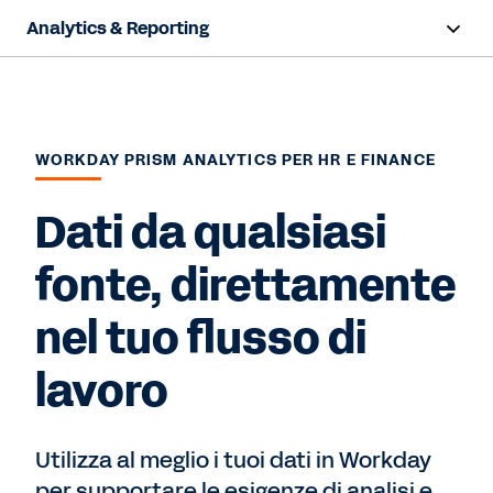
Analytics & Reporting
Panoramica
Funzionalità
WORKDAY PRISM ANALYTICS PER HR E FINANCE
Risorse
Dati da qualsiasi
Contattaci
fonte, direttamente
nel tuo flusso di
lavoro
Utilizza al meglio i tuoi dati in Workday
per supportare le esigenze di analisi e