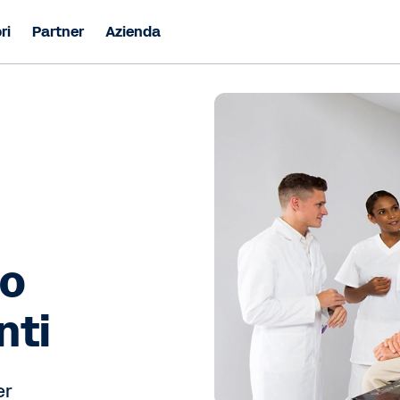
ri
Partner
Azienda
po
nti
er