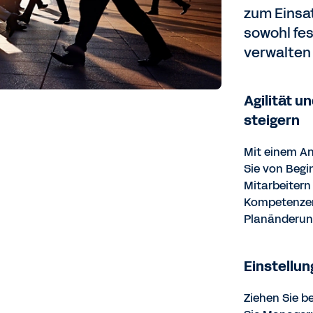
zum Einsat
sowohl fe
verwalten
Agilität 
steigern
Mit einem A
Sie von Begi
Mitarbeitern
Kompetenzen
Planänderung
Einstellu
Ziehen Sie b