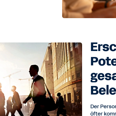
Ersc
Pote
ges
Bel
Der Perso
öfter kom