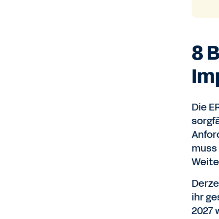
8 
Im
Die E
sorgf
Anfor
muss 
Weite
Derze
ihr g
2027