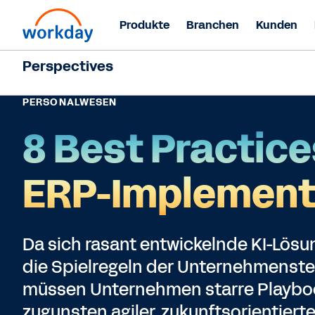
Produkte
Branchen
Kunden
Perspectives
PERSONALWESEN
8 Best Practices
ERP-Implement
Da sich rasant entwickelnde KI-Lö
die Spielregeln der Unternehmenste
müssen Unternehmen starre Playboo
zugunsten agiler, zukunftsorientiert