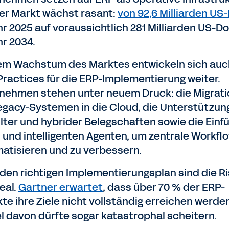
er Markt wächst rasant:
von 92,6 Milliarden US-
hr 2025 auf voraussichtlich 281 Milliarden US-Do
hr 2034.
em Wachstum des Marktes entwickeln sich auc
Practices für die ERP-Implementierung weiter.
nehmen stehen unter neuem Druck: die Migrati
egacy-Systemen in die Cloud, die Unterstützun
ilter und hybrider Belegschaften sowie die Einf
I und intelligenten Agenten, um zentrale Workfl
atisieren und zu verbessern.
den richtigen Implementierungsplan sind die Ri
eal.
Gartner erwartet
, dass über 70 % der ERP-
te ihre Ziele nicht vollständig erreichen werden
el davon dürfte sogar katastrophal scheitern.