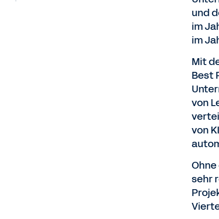
und d
im Ja
im Ja
Mit d
Best 
Unter
von L
verte
von K
autom
Ohne 
sehr r
Projek
Viert