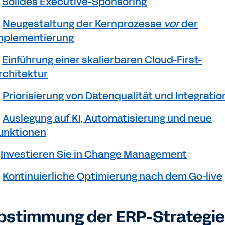
.
Solides Executive-Sponsoring
.
Neugestaltung der Kernprozesse
vor
der
mplementierung
.
Einführung einer skalierbaren Cloud-First-
rchitektur
.
Priorisierung von Datenqualität und Integratio
.
Auslegung auf KI, Automatisierung und neue
unktionen
.
Investieren Sie in Change Management
.
Kontinuierliche Optimierung nach dem Go-live
Abstimmung der ERP-Strategie