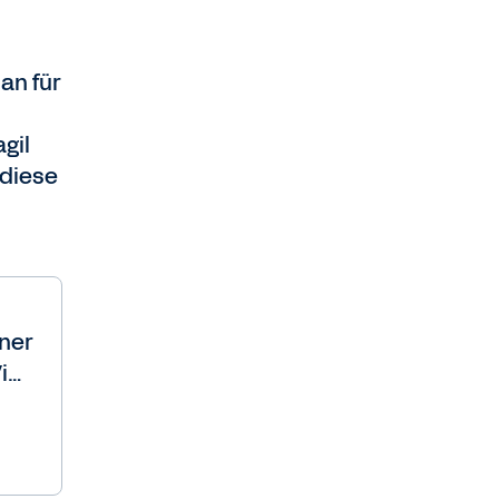
an für
gil
 diese
ner
ier
 zu