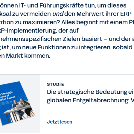
önnen IT- und Führungskräfte tun, um dieses
ksal zu vermeiden
und
den Mehrwert ihrer ERP-
tition zu maximieren? Alles beginnt mit einem Pl
RP-Implementierung, der auf
nehmensspezifischen Zielen basiert – und der a
 ist, um neue Funktionen zu integrieren, sobald
en Markt kommen.
STUDIE
Die strategische Bedeutung ei
globalen Entgeltabrechnung: V
wichtige Einblicke für eine
beschleunigte Transformation
Jetzt lesen
von einer Backoffice-Funktion
einem strategischen Partner