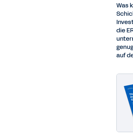
Was k
Schic
Inves
die E
unter
genug
auf d