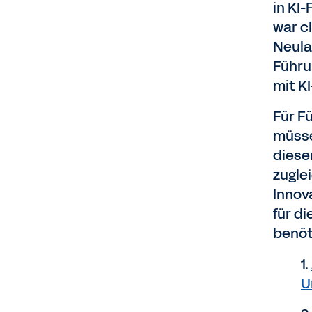
in KI
war c
Neula
Führu
mit K
Für F
müsse
diese
zugle
Innova
für d
benöt
1.
U