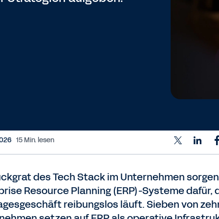
 2026
15 Min. lesen
ückgrat des Tech Stack im Unternehmen sorgen
prise Resource Planning (ERP)-Systeme dafür, 
agesgeschäft reibungslos läuft. Sieben von zeh
nehmen setzen auf ERP als operative Infrastru