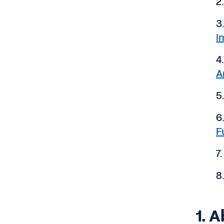
2
3
I
4
A
5
6
F
7
8
1. 