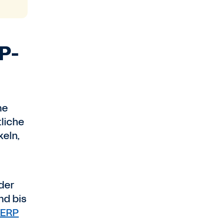
RP-
ne
liche
keln,
der
nd bis
-ERP