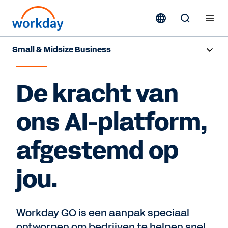
Small & Midsize Business
WORKDAY GO
Overzicht
De kracht van
Pakketten
ons AI-platform,
Mythbusters
afgestemd op
Resources
jou.
Contact opnemen
Workday GO is een aanpak speciaal
ontworpen om bedrijven te helpen snel