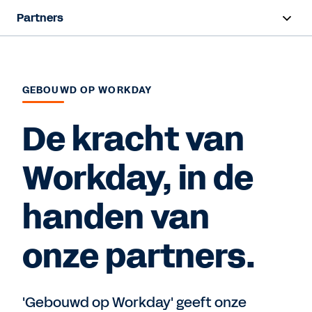
Partners
Overzicht
Vind een partner
GEBOUWD OP WORKDAY
Partner worden
De kracht van
Workday, in de
Contact Sales
handen van
onze partners.
'Gebouwd op Workday' geeft onze