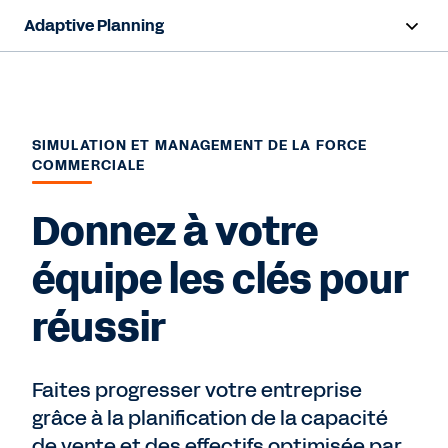
Adaptive Planning
Aperçu
Capacités d'IA
SIMULATION ET MANAGEMENT DE LA FORCE
COMMERCIALE
Produits
Donnez à votre
Solutions
équipe les clés pour
Ressources
réussir
Tarification
Voir la démo
Faites progresser votre entreprise
grâce à la planification de la capacité
de vente et des effectifs optimisée par