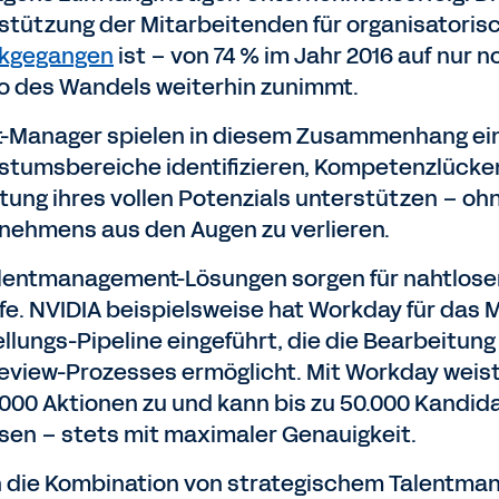
stützung der Mitarbeitenden für organisatori
ckgegangen
ist – von 74 % im Jahr 2016 auf nur 
 des Wandels weiterhin zunimmt.
t-Manager spielen in diesem Zusammenhang eine
tumsbereiche identifizieren, Kompetenzlücken 
ltung ihres vollen Potenzials unterstützen – ohn
nehmens aus den Augen zu verlieren.
lentmanagement-Lösungen sorgen für nahtlosere,
fe. NVIDIA beispielsweise hat Workday für da
ellungs-Pipeline eingeführt, die die Bearbeitun
eview-Prozesses ermöglicht. Mit Workday weist
0.000 Aktionen zu und kann bis zu 50.000 Kandid
sen – stets mit maximaler Genauigkeit.
 die Kombination von strategischem Talentman