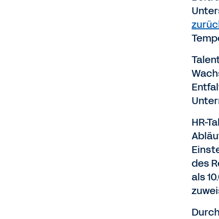
Unter
zurü
Tempo
Talen
Wachs
Entfa
Unter
HR-Ta
Abläu
Einst
des R
als 1
zuwei
Durch