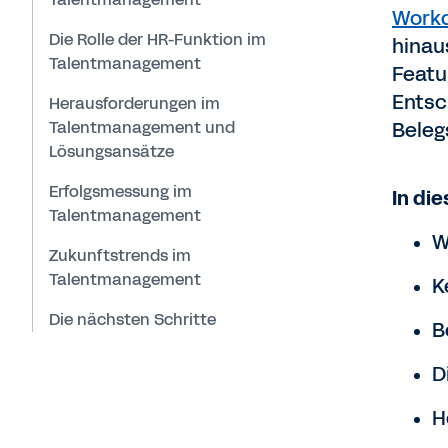
Work
Die Rolle der HR-Funktion im
hinau
Talentmanagement
Featu
Entsc
Herausforderungen im
Talentmanagement und
Beleg
Lösungsansätze
Erfolgsmessung im
In di
Talentmanagement
W
Zukunftstrends im
Talentmanagement
K
Die nächsten Schritte
B
D
H