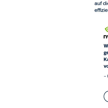
auf d
effizi
W
g
K
v
– 