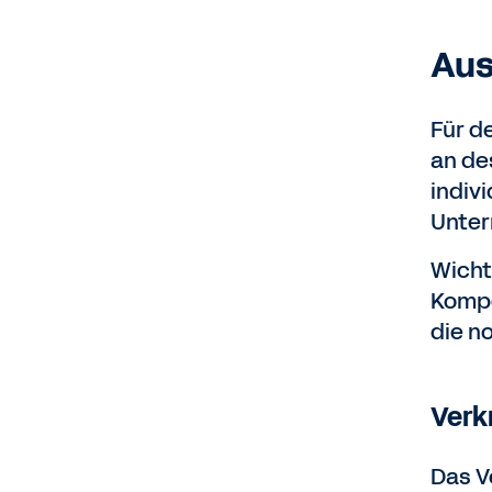
Aus
Für d
an de
indiv
Unter
Wicht
Kompe
die n
Verk
Das V