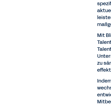
spezi
aktue
leist
maßge
Mit B
Talen
Talen
Unter
zu sä
effek
Indem
wechs
entwi
Mitbe