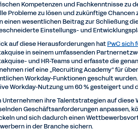
fischen Kompetenzen und Fachkenntnisse zu def
lle Probleme zu lösen und zukünftige Chancen
en einen wesentlichen Beitrag zur Schließung di
schneiderte Einstellungs- und Entwicklungsplä
lick auf diese Herausforderungen hat
PwC sich 
takquise in seinem umfassenden Partnernetzwe
takquise- und HR-Teams und erfasste die gena
nehmen rief eine „Recruiting Academy“ für über 
mtlichen Workday-Funktionen geschult wurden
tive Workday-Nutzung um 60 % gesteigert und d
 Unternehmen ihre Talentstrategien auf diese 
elnden Geschäftsanforderungen anpassen, könne
ckeln und sich dadurch einen Wettbewerbsvor
werbern in der Branche sichern.