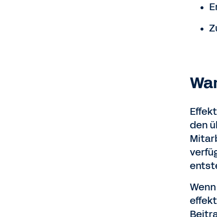
E
Z
War
Effek
den ü
Mitar
verfü
entst
Wenn 
effek
Beitr