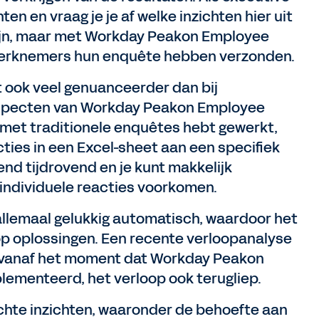
en en vraag je je af welke inzichten hier uit
zijn, maar met Workday Peakon Employee
e werknemers hun enquête hebben verzonden.
gt ook veel genuanceerder dan bij
aspecten van Workday Peakon Employee
je met traditionele enquêtes hebt gewerkt,
cties in een Excel-sheet aan een specifiek
nd tijdrovend en je kunt makkelijk
individuele reacties voorkomen.
llemaal gelukkig automatisch, waardoor het
 op oplossingen. Een recente verloopanalyse
t vanaf het moment dat Workday Peakon
lementeerd, het verloop ook terugliep.
hte inzichten, waaronder de behoefte aan