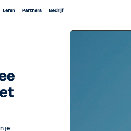
Leren
Partners
Bedrijf
wee
met
n je