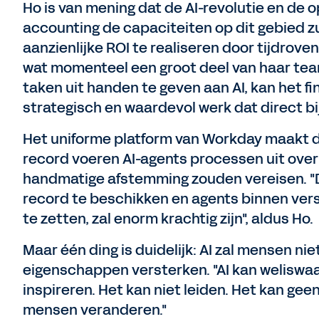
Ho is van mening dat de AI-revolutie en de 
accounting de capaciteiten op dit gebied z
aanzienlijke ROI te realiseren door tijdrove
wat momenteel een groot deel van haar te
taken uit handen te geven aan AI, kan het 
strategisch en waardevol werk dat direct bij
Het uniforme platform van Workday maakt de
record voeren AI-agents processen uit over
handmatige afstemming zouden vereisen. "D
record te beschikken en agents binnen vers
te zetten, zal enorm krachtig zijn", aldus Ho.
Maar één ding is duidelijk: AI zal mensen ni
eigenschappen versterken. "AI kan weliswaa
inspireren. Het kan niet leiden. Het kan ge
mensen veranderen."