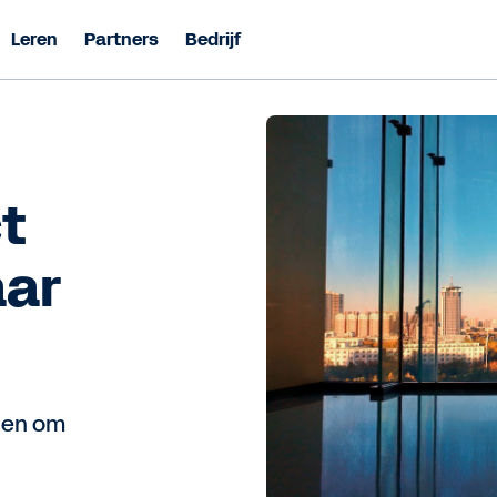
Leren
Partners
Bedrijf
t
aar
den om