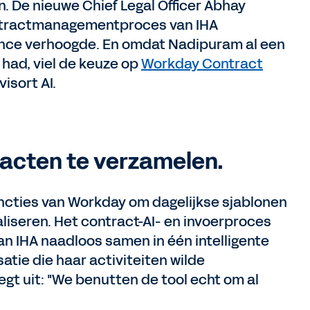
 De nieuwe Chief Legal Officer Abhay
ontractmanagementproces van IHA
iance verhoogde. En omdat Nadipuram al een
 had, viel de keuze op
Workday Contract
isort AI.
racten te verzamelen.
ncties van Workday om dagelijkse sjablonen
liseren. Het contract-AI- en invoerproces
n IHA naadloos samen in één intelligente
satie die haar activiteiten wilde
gt uit: "We benutten de tool echt om al