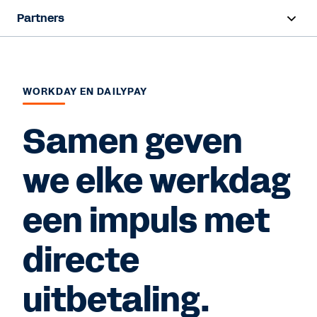
Partners
Overzicht
Vind een partner
WORKDAY EN DAILYPAY
Partner worden
Samen geven
we elke werkdag
Contact Sales
een impuls met
directe
uitbetaling.