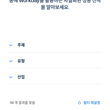
통해 Workday를 활용하는 차별화된 성공 전략
을 알아보세요.
주제
Belonging and Diversity
Employee Voice
유형
HR
Demo
Procurement
eBook
산업
급여
가이드
고등교육
기술
데모 확장판
공공 부문
벤더 관리 시스템
데이터시트
교육(유치원 및 초중고)
58
개 결과를 찾음
필터 재설정
벤더 관리 시스템
리포트
금융 서비스