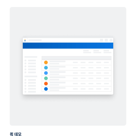
분석
백서
기술
스킬
비디오
기타 산업
엔터프라이즈 계획
사용 사례
모든 산업
인공지능
솔루션 개요
미디어 및 엔터테인먼트
재무
웨비나
보험
지출 관리
인포그래픽
비영리
통합 제품군
퀵 데모
생명과학
에너지 및 자원
유통
전문 서비스 및 비즈니스 서비스
정부 공공 부문
제조
커뮤니케이션
헬스케어
퀵 데모