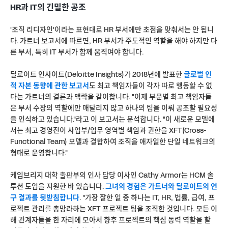
HR과 IT의 긴밀한 공조
'조직 리디자인'이라는 표현대로 HR 부서에만 초점을 맞춰서는 안 됩니
다. 가트너 보고서에 따르면, HR 부서가 주도적인 역할을 해야 하지만 다
른 부서, 특히 IT 부서가 함께 움직여야 합니다.
딜로이트 인사이트(Deloitte Insights)가 2018년에 발표한
글로벌 인
적 자본 동향에 관한 보고서
도 최고 책임자들이 각자 따로 행동할 수 없
다는 가트너의 결론과 맥락을 같이합니다. "이제 부문별 최고 책임자들
은 부서 수장의 역할에만 매달리지 않고 하나의 팀을 이뤄 공조할 필요성
을 인식하고 있습니다."라고 이 보고서는 분석합니다. "이 새로운 모델에
서는 최고 경영진이 사업부/업무 영역별 책임과 권한을 XFT(Cross-
Functional Team) 모델과 결합하여 조직을 애자일한 단일 네트워크의
형태로 운영합니다."
케임브리지 대학 출판부의 인사 담당 이사인 Cathy Armor는 HCM 솔
루션 도입을 지원한 바 있습니다.
그녀의 경험은 가트너와 딜로이트의 연
구 결과를 뒷받침합니다
. "가장 잘한 일 중 하나는 IT, HR, 법률, 급여, 프
로젝트 관리를 총망라하는 XFT 프로젝트 팀을 조직한 것입니다. 모든 이
해 관계자들을 한 자리에 모아서 향후 프로젝트의 핵심 동력 역할을 할