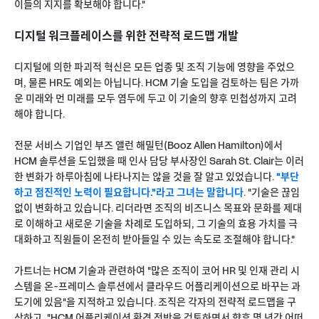
이들의 지지를 확보해야 합니다."
디지털 워크플레이스를 위한 전략적 로드맵 개발
디지털에 의한 파괴적 혁신은 모든 업종 및 조직 기능에 영향을 주었으
며, 물론 HR도 예외는 아닙니다. HCM 기술 도입을 검토하는 팀은 가까
운 미래와 먼 미래를 모두 염두에 두고 이 기술의 향후 민첩성까지 고려
해야 합니다.
전문 서비스 기업인 부즈 앨런 해밀턴(Booz Allen Hamilton)에서
HCM 솔루션을 도입했을 때 인사 담당 부사장인 Sarah St. Clair는 이러
한 변화가 하루아침에 나타나지는 않을 것을 잘 알고 있었습니다.
"부단
하고 점진적인 노력이 필요합니다."라고 그녀는 말합니다
. "기술은 끊임
없이 변화하고 있습니다. 리더라면 조직의 비즈니스 목표와 문화를 제대
로 이해하고 새로운 기술을 차례로 도입하되, 그 기술의 효용 가치를 극
대화하고 직원들이 온전히 받아들일 수 있는 속도로 조절해야 합니다."
가트너는 HCM 기술과 관련하여 "많은 조직이 코어 HR 및 인재 관리 시
스템을 온-프레미스 솔루션에서 클라우드 어플리케이션으로 바꾸는 과
도기에 있음"을 지적하고 있습니다. 조직은 각자의 전략적 로드맵을 구
상하고, "HCM 어플리케이션 환경 전반을 검토하면서 향후 몇 년간 어떠