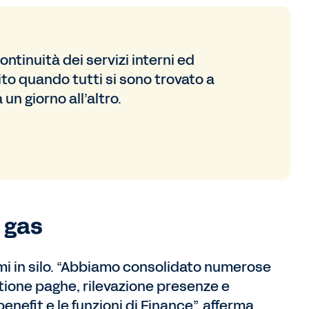
ntinuità dei servizi interni ed
ito quando tutti si sono trovato a
n giorno all’altro.
o gas
mi in silo. “Abbiamo consolidato numerose
stione paghe, rilevazione presenze e
efit e le funzioni di Finance”, afferma