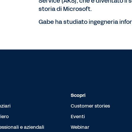
Service (AKS), che è diventato il s
storia di Microsoft.
Gabe ha studiato ingegneria infor
Scopri
nziari
Customer stories
iero
Eventi
essionali e aziendali
Webinar