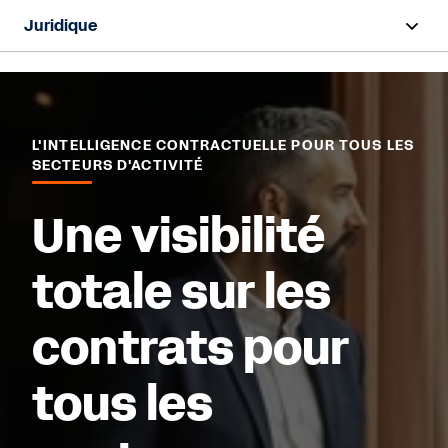
Juridique
Aperçu
Produits
L'INTELLIGENCE CONTRACTUELLE POUR TOUS LES
SECTEURS D'ACTIVITÉ
Secteurs
Une visibilité
Demander une démo
totale sur les
contrats pour
tous les