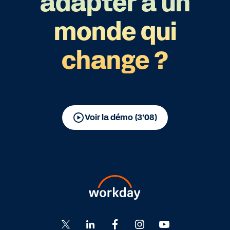
adapter à un
monde qui
change ?
Voir la démo (3'08)