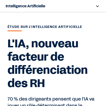
Intelligence Artificielle
Aperçu
ÉTUDE SUR L'INTELLIGENCE ARTIFICIELLE
Sana
L'IA, nouveau
Agent System of Record
Agents
facteur de
Tarification
différenciation
IA responsable
des RH
Ressources
70 % des dirigeants pensent que l'IA va
Nous contacter
jouer un rôle déterminant dans la