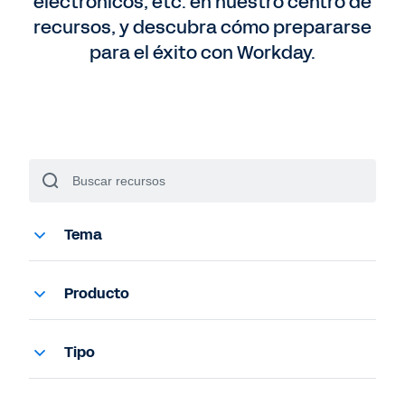
electrónicos, etc. en nuestro centro de
recursos, y descubra cómo prepararse
para el éxito con Workday.
Tema
Analytics
Compras
Producto
Finanzas
Analytics e informes
Gestión de gastos
Financial Management
Tipo
Información legal
Gestión de contratos
Caso de uso
Inteligencia artificial
Gestión de gastos
Demo ampliada