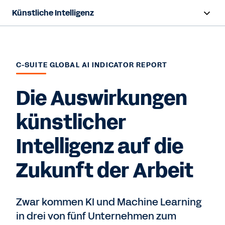
Künstliche Intelligenz
Übersicht
Workday Sana
C-SUITE GLOBAL AI INDICATOR REPORT
Agent System of Record
Die Auswirkungen
Agenten
künstlicher
Verantwortungsvolle KI
Intelligenz auf die
Ressourcen
Zukunft der Arbeit
Kontaktieren Sie uns
Zwar kommen KI und Machine Learning
in drei von fünf Unternehmen zum