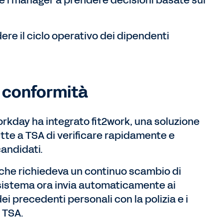
 e i manager a prendere decisioni basate sui
ere il ciclo operativo dei dipendenti
a conformità
orkday ha integrato fit2work, una soluzione
ette a TSA di verificare rapidamente e
candidati.
che richiedeva un continuo scambio di
il sistema ora invia automaticamente ai
ei precedenti personali con la polizia e i
 TSA.