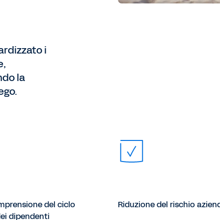
rdizzato i
e,
ndo la
ego.
mprensione del ciclo
Riduzione del rischio azien
ei dipendenti