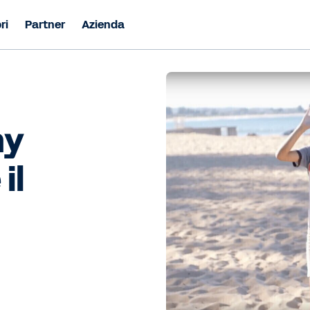
ri
Partner
Azienda
my
il