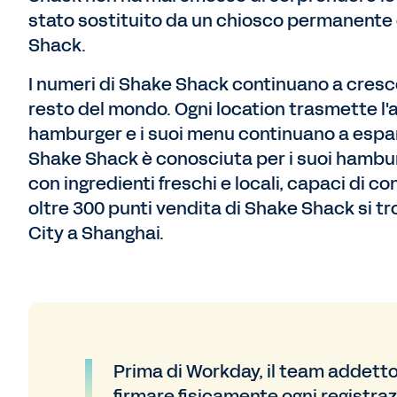
stato sostituito da un chiosco permanente 
Shack.
I numeri di Shake Shack continuano a cresce
resto del mondo. Ogni location trasmette l'
hamburger e i suoi menu continuano a espand
Shake Shack è conosciuta per i suoi hamburg
con ingredienti freschi e locali, capaci di c
oltre 300 punti vendita di Shake Shack si tr
City a Shanghai.
Prima di Workday, il team addetto
firmare fisicamente ogni registraz