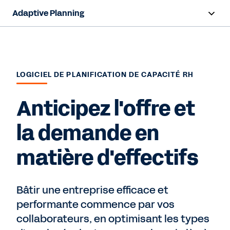
Adaptive Planning
Aperçu
Capacités d'IA
LOGICIEL DE PLANIFICATION DE CAPACITÉ RH
Fonctionnalités
Anticipez l'offre et
Avantages
la demande en
Industries
matière d'effectifs
Ressources
Tarification
Bâtir une entreprise efficace et
performante commence par vos
collaborateurs, en optimisant les types
Demander un essai gratuit