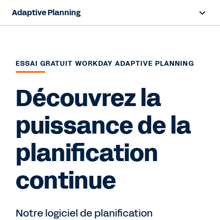
Adaptive Planning
Aperçu
Capacités d'IA
ESSAI GRATUIT WORKDAY ADAPTIVE PLANNING
Fonctionnalités
Découvrez la
Avantages
puissance de la
Industries
planification
Ressources
continue
Tarification
Notre logiciel de planification
Demander un essai gratuit