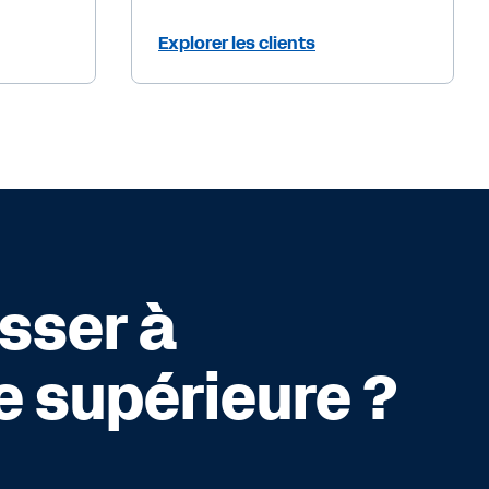
Explorer les clients
asser à
e supérieure ?