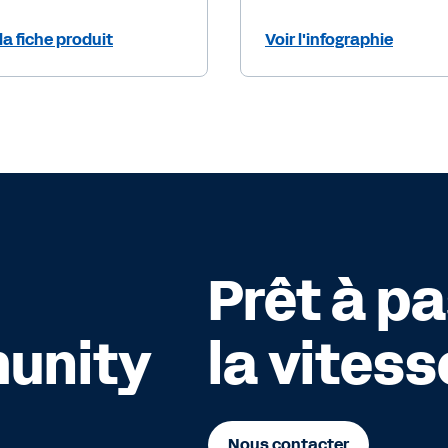
 la fiche produit
Voir l'infographie
Prêt à p
unity
la vitess
Nous contacter