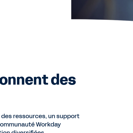
donnent des
 des ressources, un support
e communauté Workday
ion diversifiées.