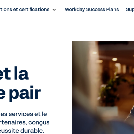
ions et certifications
Workday Success Plans
Sup
t la
e pair
les services et le
rtenaires, conçus
éussite durable.