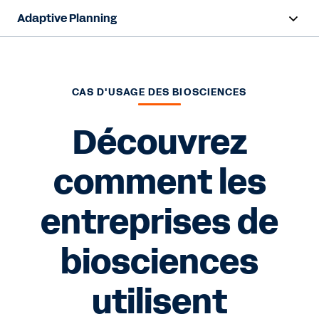
Adaptive Planning
Aperçu
Capacités d'IA
CAS D'USAGE DES BIOSCIENCES
Fonctionnalités
Découvrez
Avantages
comment les
Industries
entreprises de
Ressources
biosciences
Tarification
utilisent
Demander un essai gratuit