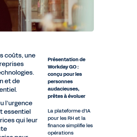
s coûts, une
Présentation de
treprises
Workday GO :
echnologies.
conçu pour les
on et de
personnes
entiel.
audacieuses,
prêtes à évoluer
u l’urgence
t essentiel
La plateforme d’IA
pour les RH et la
ices qui leur
finance simplifie les
ute
opérations