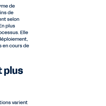
nyme de
oins de
ent selon
En plus
ocessus. Elle
 déploiement,
s en cours de
t plus
tions varient