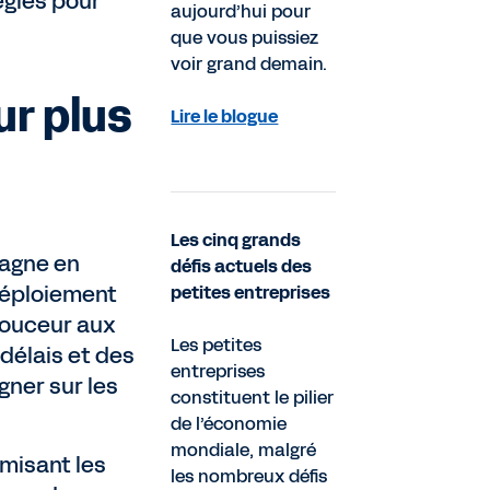
égies pour
aujourd’hui pour
que vous puissiez
voir grand demain.
ur plus
Lire le blogue
Les cinq grands
gagne en
défis actuels des
n déploiement
petites entreprises
 douceur aux
Les petites
délais et des
entreprises
gner sur les
constituent le pilier
de l’économie
mondiale, malgré
imisant les
les nombreux défis