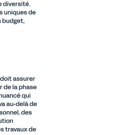
 diversité.
ns uniques de
n budget,
 doit assurer
r de la phase
 nuancé qui
va au-delà de
rsonnel, des
ution
s travaux de