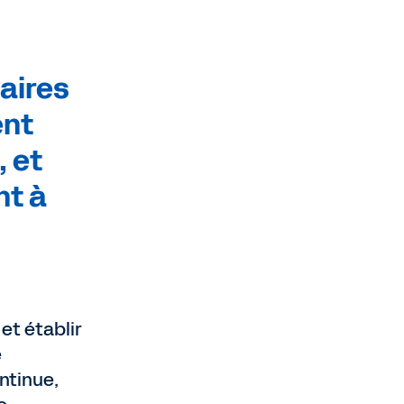
naires
ent
, et
nt à
et établir
e
ntinue,