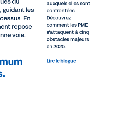
ques du
auxquels elles sont
, guidant les
confrontées.
ocessus. En
Découvrez
comment les PME
ement repose
s’attaquent à cinq
nne voie.
obstacles majeurs
en 2025.
nimum
Lire le blogue
s.