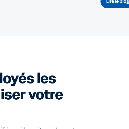
Lire le blo
oyés les
ser votre