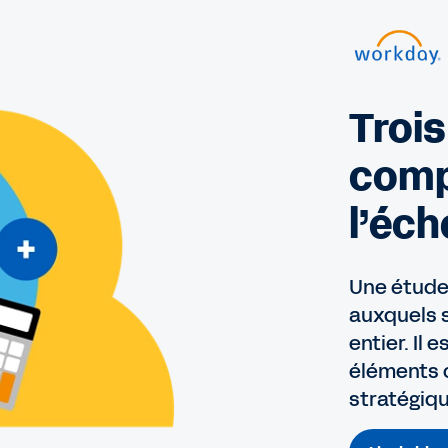
Trois
compl
l’éch
Une étude
auxquels 
entier. Il
éléments 
stratégiqu