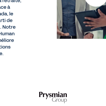
 retraite,
âce à
da, le
rti de
. Notre
 Human
éliore
tions
e.