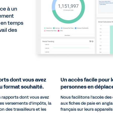
âce à un
tement
s en temps
vail des
orts dont vous avez
Un accès facile pour 
u format souhaité.
personnes en déplac
s rapports dont vous avez
Nous facilitons l’accès de
les versements d’impôts, la
aux fiches de paie en angla
n des travailleurs et les
français sur leurs appareils