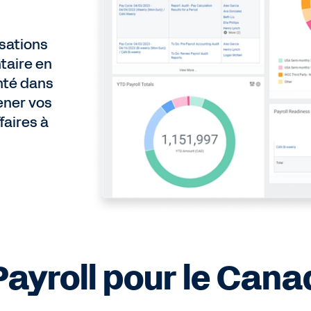
sations
taire en
nté dans
ener vos
faires à
ayroll pour le Cana