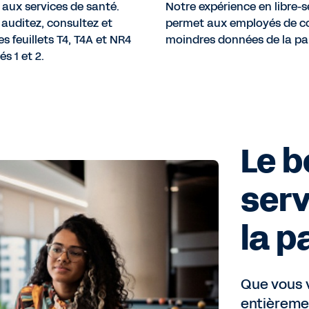
 aux services de santé.
Notre expérience en libre-s
 auditez, consultez et
permet aux employés de co
s feuillets T4, T4A et NR4
moindres données de la pai
és 1 et 2.
Le b
serv
la p
Que vous v
entièremen