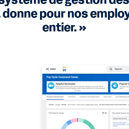
n système de gestion des
a donne pour nos empl
entier. »