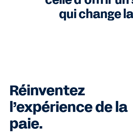
celle d’offrir u
qui change l
Réinventez
l’expérience de la
paie.