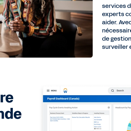
services d
experts c
aider. Avec
nécessair
de gestion
surveiller 
tre
onde