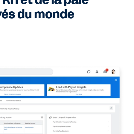
 RH et de la paie
oyés du monde