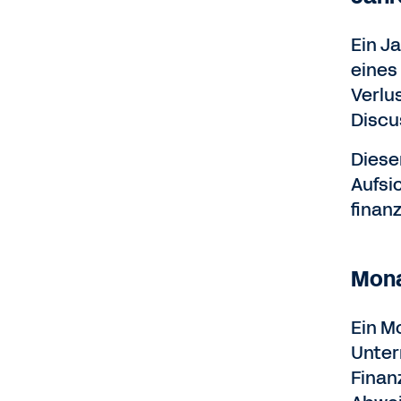
Ein J
eines
Verlu
Discu
Dieser
Aufsi
finan
Mona
Ein Mo
Unter
Finan