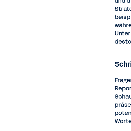
und d
Strat
beisp
währe
Unter
desto 
Schr
Frage
Repor
Schau
präse
poten
Worte