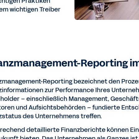
ichtigen Praktiken
nem wichtigen Treiber
anzmanagement-Reporting im
zmanagement-Reporting bezeichnet den Prozess
zinformationen zur Performance Ihres Unterne
holder – einschließlich Management, Geschäfts
toren und Aufsichtsbehörden – fundierte Ents
zstatus des Unternehmens treffen.
rechend detaillierte Finanzberichte können Ein
ukunft bieten. Das Unternehmen als Ganzes ist 