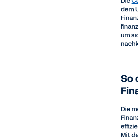
Die
C
dem Un
Finan
finan
um si
nachk
So 
Fin
Die m
Finan
effiz
Mit d