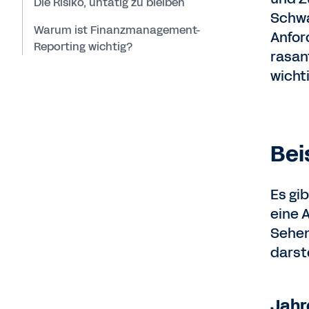
Die Risiko, untätig zu bleiben
Schwa
Warum ist Finanzmanagement-
Anfor
Reporting wichtig?
rasan
wicht
Bei
Es gib
eine A
Sehen
darst
Jahr