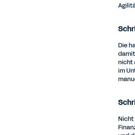
Agilit
Schri
Die h
damit
nicht
im Un
manue
Schr
Nicht
Finan