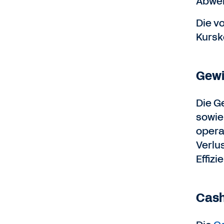
Abwei
Die v
Kursk
Gewi
Die G
sowie
opera
Verlu
Effiz
Cash